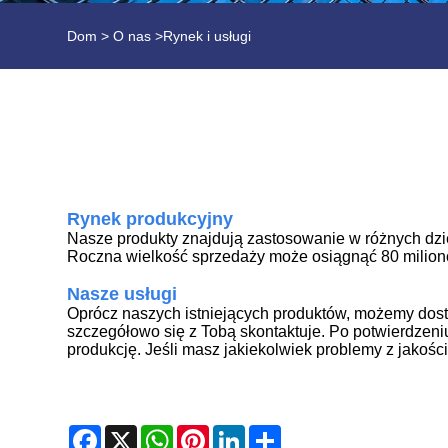
Dom
>
O nas
>
Rynek i usługi
Rynek produkcyjny
Nasze produkty znajdują zastosowanie w różnych dzie
Roczna wielkość sprzedaży może osiągnąć 80 milionó
Nasze usługi
Oprócz naszych istniejących produktów, możemy dost
szczegółowo się z Tobą skontaktuje. Po potwierdzeni
produkcję. Jeśli masz jakiekolwiek problemy z jakoś
Facebook
X
WhatsApp
Pinterest
LinkedIn
Share