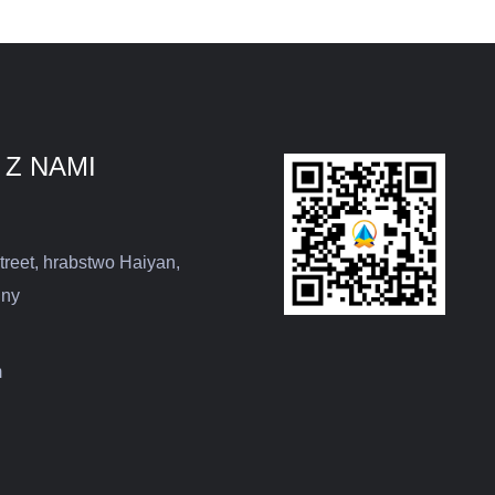
 Z NAMI
treet, hrabstwo Haiyan,
iny
m