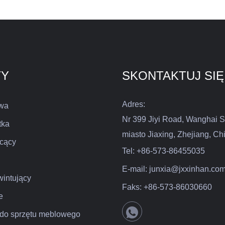
TY
SKONTAKTUJ SIĘ
Adres:
wa
Nr 399 Jiyi Road, Wanghai S
tka
miasto Jiaxing, Zhejiang, Ch
cący
Tel:
+86-573-86455035
E-mail:
junxia@jxxinhan.co
intujący
Faks:
+86-573-86030660
e
i do sprzętu meblowego