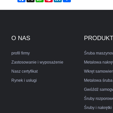
O NAS
PRODUK
profil firmy
Śruba maszyno
Zastosowanie i wyposażenie
Metalowa nakrę
Nasz certyfikat
Wkręt samowier
Rynek i usługi
Metalowa śruba
Gwóźdź samogw
Śruby rozporow
Śruby i nakrętk