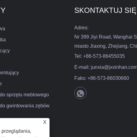
TY
SKONTAKTUJ SIĘ
Adres:
wa
Nr 399 Jiyi Road, Wanghai S
tka
miasto Jiaxing, Zhejiang, Ch
cący
Tel:
+86-573-86455035
E-mail:
junxia@jxxinhan.co
intujący
Faks:
+86-573-86030660
e
i do sprzętu meblowego
a do gwintowania zębów
X
 przeglądania,