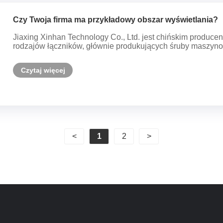
Czy Twoja firma ma przykładowy obszar wyświetlania?
Jiaxing Xinhan Technology Co., Ltd. jest chińskim produce
rodzajów łączników, głównie produkujących śruby maszynowe
Czytaj więcej
<
1
2
>