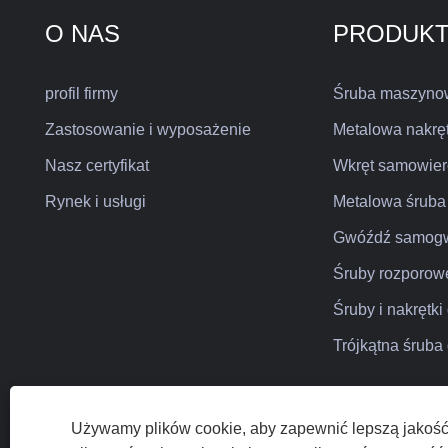
O NAS
PRODUK
profil firmy
Śruba maszyno
Zastosowanie i wyposażenie
Metalowa nakrę
Nasz certyfikat
Wkręt samowier
Rynek i usługi
Metalowa śruba
Gwóźdź samogw
Śruby rozporow
Śruby i nakrętk
Trójkątna śrub
Używamy plików cookie, aby zapewnić lepszą jakość