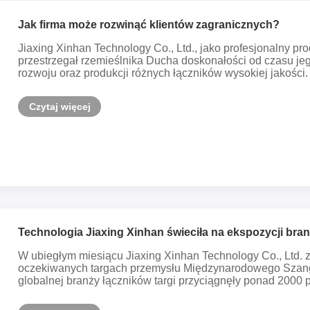
Jak firma może rozwinąć klientów zagranicznych?
Jiaxing Xinhan Technology Co., Ltd., jako profesjonalny 
przestrzegał rzemieślnika Ducha doskonałości od czasu jeg
rozwoju oraz produkcji różnych łączników wysokiej jakości.
Czytaj więcej
Technologia Jiaxing Xinhan świeciła na ekspozycji br
Szanghaju, omawiając wspólnie przyszłość branży.
W ubiegłym miesiącu Jiaxing Xinhan Technology Co., Ltd. 
oczekiwanych targach przemysłu Międzynarodowego Szang
globalnej branży łączników targi przyciągnęły ponad 2000 pr