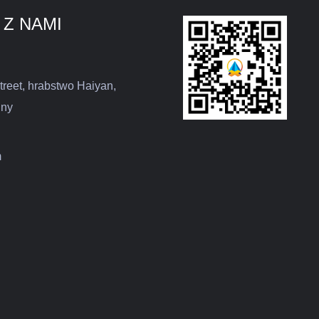
 Z NAMI
treet, hrabstwo Haiyan,
iny
m