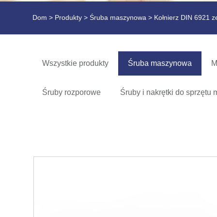
Dom
>
Produkty
>
Śruba maszynowa
> Kołnierz DIN 6921 
Wszystkie produkty
Śruba maszynowa
M
Śruby rozporowe
Śruby i nakrętki do sprzęt