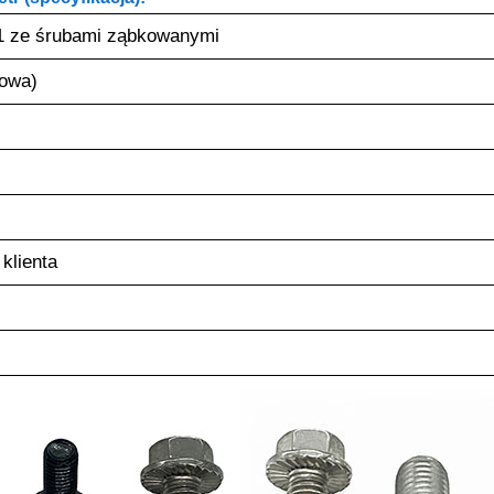
1 ze śrubami ząbkowanymi
lowa)
klienta