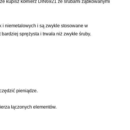
 że kupisz kołnierz DIN6921 ze śrubami ząbkowanymi
i niemetalowych i są zwykle stosowane w
bardziej sprężysta i trwała niż zwykłe śruby.
czędzić pieniądze.
nierza łączonych elementów.