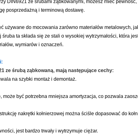
nierzy DIN6921 ze śrubami ząbkowanymi, możesz mieć pewność,
ługę posprzedażną i terminową dostawę.
ć używane do mocowania zarówno materiałów metalowych, jak 
uba ta składa się ze stali o wysokiej wytrzymałości, która jest 
riałów, wymiarów i oznaczeń.
i:
921 ze śrubą ząbkowaną, mają następujące cechy:
zwala na szybki montaż i demontaż.
e, może być potrzebna mniejsza amortyzacja, co pozwala zaosz
nstrukcję nakrętki kołnierzowej można ściśle dopasować do koł
ości, jest bardzo trwały i wytrzymuje ciężar.