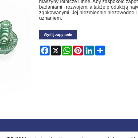
maszyny rolnicze i inne. Aby zaspokoić zapo
badaniami i rozwojem, a także produkcją naj
ząbkowanymi. Jej niezmiennie niezawodne i 
uznaniem.
Wyślij zapytanie
Facebook
X
WhatsApp
Pinterest
LinkedIn
Share