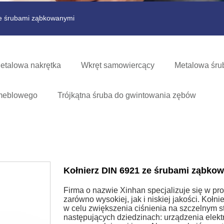
ze śrubami ząbkowanymi
etalowa nakrętka
Wkręt samowiercący
Metalowa śru
u meblowego
Trójkątna śruba do gwintowania zębów
Kołnierz DIN 6921 ze śrubami ząbko
Firma o nazwie Xinhan specjalizuje się w pr
zarówno wysokiej, jak i niskiej jakości. Ko
w celu zwiększenia ciśnienia na szczelnym s
następujących dziedzinach: urządzenia elekt