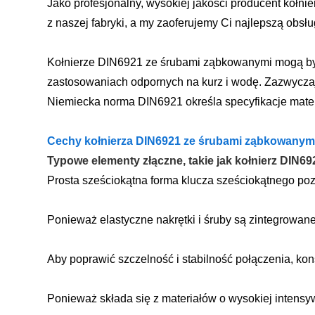
Jako profesjonalny, wysokiej jakości producent koł
z naszej fabryki, a my zaoferujemy Ci najlepszą obs
Kołnierze DIN6921 ze śrubami ząbkowanymi mogą by
zastosowaniach odpornych na kurz i wodę. Zazwyczaj śr
Niemiecka norma DIN6921 określa specyfikacje mate
Cechy kołnierza DIN6921 ze śrubami ząbkowanym
Typowe elementy złączne, takie jak kołnierz DIN6
Prosta sześciokątna forma klucza sześciokątnego po
Ponieważ elastyczne nakrętki i śruby są zintegrowan
Aby poprawić szczelność i stabilność połączenia, ko
Ponieważ składa się z materiałów o wysokiej intensywn