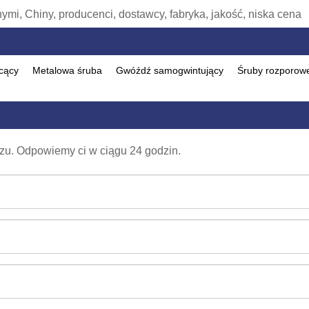
mi, Chiny, producenci, dostawcy, fabryka, jakość, niska cena
cący
Metalowa śruba
Gwóźdź samogwintujący
Śruby rozporow
rzu. Odpowiemy ci w ciągu 24 godzin.