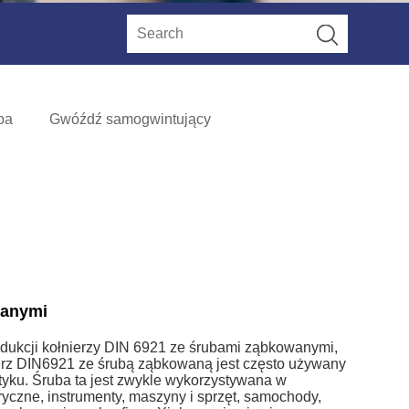
ba
Gwóźdź samogwintujący
wanymi
odukcji kołnierzy DIN 6921 ze śrubami ząbkowanymi,
łnierz DIN6921 ze śrubą ząbkowaną jest często używany
tyku. Śruba ta jest zwykle wykorzystywana w
ryczne, instrumenty, maszyny i sprzęt, samochody,