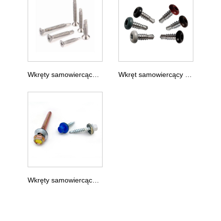
Wkręty samowiercące z łbem stożkowym DIN 7504P
Wkręt samowiercący DIN 7504N z łbem stożkowym
Wkręty samowiercące z łbem sześciokątnym DIN 7504 IND