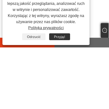
lepszą jakość przeglądania, analizować ruch
w witrynie i personalizować zawartość.
Korzystając z tej witryny, wyrażasz zgodę na
używanie przez nas plików cookie.
Polityka prywatności
Odrzucić
Przyjąć
whatsapp
E-mail
SKONTAKTUJ SIĘ Z NAMI
Adres:
Nr 399 Jiyi Road, Wanghai Street, hrabstwo
Haiyan, miasto Jiaxing, Zhejiang, Chiny
Tel:
+86-573-86455035